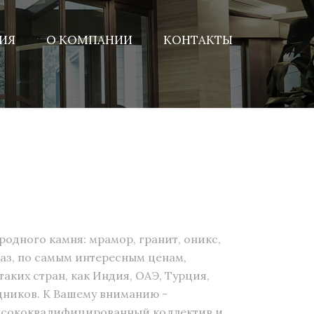
ИЯ
О КОМПАНИИ
КОНТАКТЫ
одного камня: мрамор, гранит, оникс,
каз, по самым интересным ценам,
ких стран, как Индия, ОАЭ, Турция,
едников. К Вашему вниманию -
ысококвалифицированный коллектив и