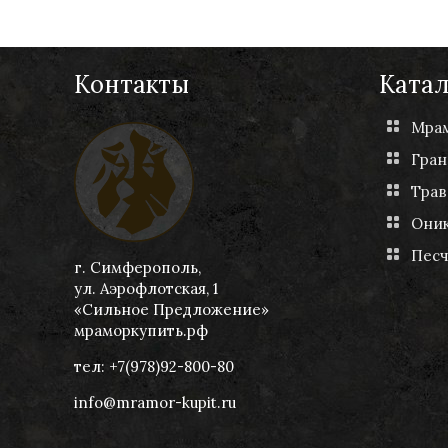
Контакты
Катал
Мра
Гран
Трав
Они
Пес
г. Симферополь,
ул. Аэрофлотская, 1
«Сильное Предложение»
мраморкупить.рф
тел: +7(978)92-800-80
info@mramor-kupit.ru