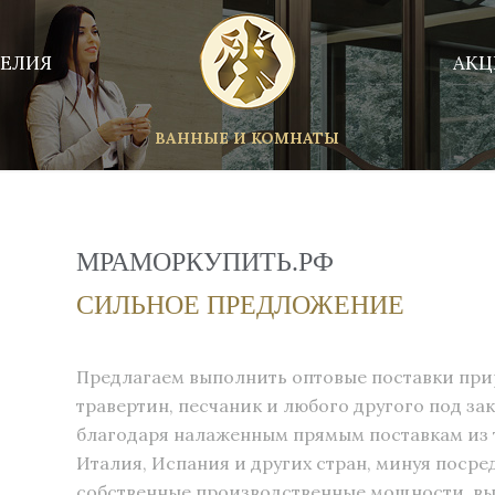
ЕЛИЯ
АКЦ
ВАННЫЕ И КОМНАТЫ
МРАМОРКУПИТЬ.РФ
СИЛЬНОЕ ПРЕДЛОЖЕНИЕ
Предлагаем выполнить оптовые поставки прир
травертин, песчаник и любого другого под за
благодаря налаженным прямым поставкам из та
Италия, Испания и других стран, минуя поср
собственные производственные мощности, в