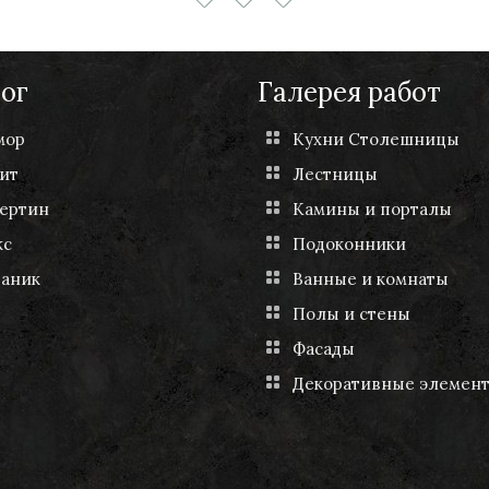
ог
Галерея работ
мор
Кухни Столешницы
ит
Лестницы
ертин
Камины и порталы
кс
Подоконники
чаник
Ванные и комнаты
Полы и стены
Фасады
Декоративные элемен