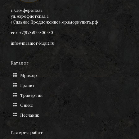
г. Симферополь,
ул. Аэрофлотская, 1
«Сильное Предложение» мраморкупить.рф
тел: +7(978)92-800-80
info@mramor-kupit.ru
Каталог
Мрамор
Гранит
Травертин
Оникс
Песчаник
Галерея работ