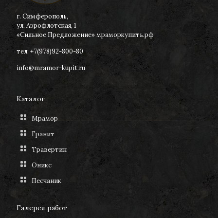
г. Симферополь,
ул. Аэрофлотская, 1
«Сильное Предложение» мраморкупить.рф
тел: +7(978)92-800-80
info@mramor-kupit.ru
Каталог
Мрамор
Гранит
Травертин
Оникс
Песчаник
Галерея работ