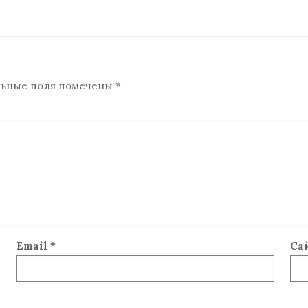
льные поля помечены
*
Email
*
Са