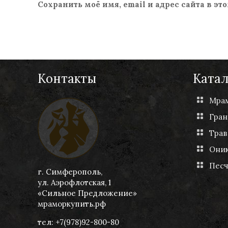
Сохранить моё имя, email и адрес сайта в 
Контакты
Катал
Мра
Гран
Трав
Они
Пес
г. Симферополь,
ул. Аэрофлотская, 1
«Сильное Предложение»
мраморкупить.рф
тел: +7(978)92-800-80