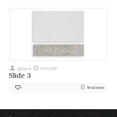
admin
at
02.03.2016
Slide 3
0
Read more