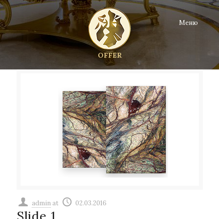
Меню
OFFER
admin
at
02.03.2016
Slide 1